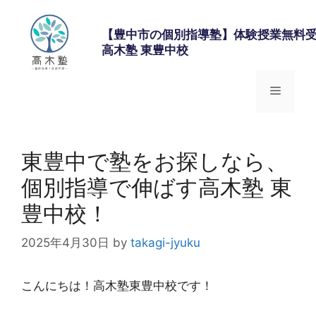
コ
ン
【豊中市の個別指導塾】体験授業無料受
テ
高木塾 東豊中校
ン
ツ
メ
へ
ス
キ
ニ
ッ
東豊中で塾をお探しなら、
プ
ュ
個別指導で伸ばす高木塾 東
豊中校！
ー
2025年4月30日
by
takagi-jyuku
こんにちは！高木塾東豊中校です！