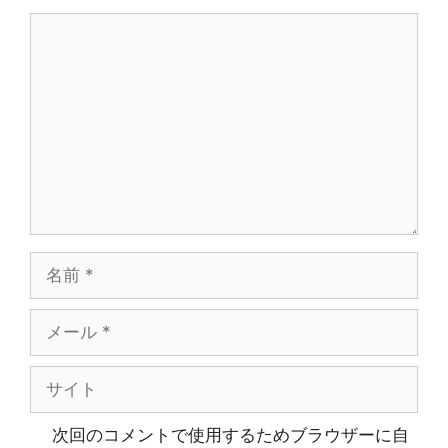
コ
メ
ン
ト
名
前
メ
ー
ル
サ
イ
ト
次回のコメントで使用するためブラウザーに自