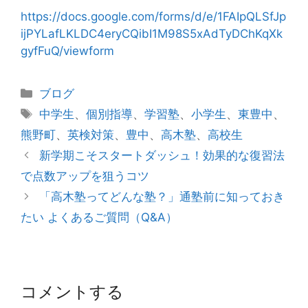
https://docs.google.com/forms/d/e/1FAIpQLSfJp
ijPYLafLKLDC4eryCQibI1M98S5xAdTyDChKqXk
gyfFuQ/viewform
カ
ブログ
テ
タ
中学生
、
個別指導
、
学習塾
、
小学生
、
東豊中
、
ゴ
グ
熊野町
、
英検対策
、
豊中
、
高木塾
、
高校生
リ
投
新学期こそスタートダッシュ！効果的な復習法
ー
稿
で点数アップを狙うコツ
ナ
「高木塾ってどんな塾？」通塾前に知っておき
ビ
たい よくあるご質問（Q&A）
ゲ
ー
シ
ョ
コメントする
ン