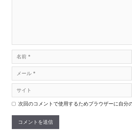
ト
名
前
メ
ー
ル
サ
イ
ト
次回のコメントで使用するためブラウザーに自分