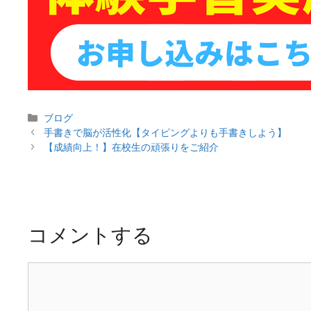
カ
ブログ
投
テ
手書きで脳が活性化【タイピングよりも手書きしよう】
稿
ゴ
【成績向上！】在校生の頑張りをご紹介
ナ
リ
ビ
ー
ゲ
ー
シ
コメントする
ョ
ン
コ
メ
ン