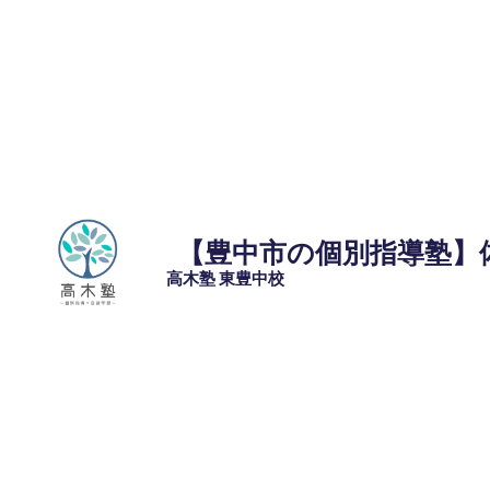
コ
ン
テ
ン
ツ
へ
ス
キ
ッ
【豊中市の個別指導塾】
プ
高木塾 東豊中校