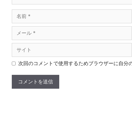
名
前
メ
ー
ル
サ
イ
ト
次回のコメントで使用するためブラウザーに自分