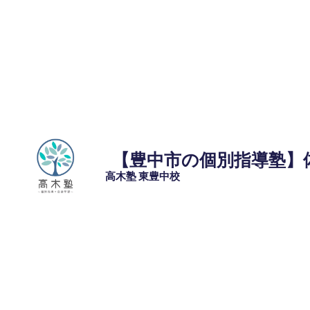
コ
ン
テ
ン
ツ
へ
ス
キ
ッ
【豊中市の個別指導塾】
プ
高木塾 東豊中校