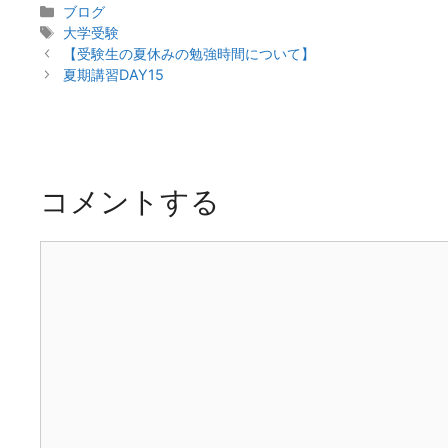
カ
ブログ
テ
タ
大学受験
投
ゴ
グ
【受験生の夏休みの勉強時間について】
稿
リ
夏期講習DAY15
ナ
ー
ビ
ゲ
ー
シ
コメントする
ョ
ン
コ
メ
ン
ト