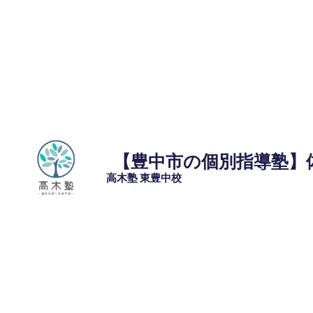
コ
ン
テ
ン
ツ
へ
ス
キ
ッ
【豊中市の個別指導塾】
プ
高木塾 東豊中校