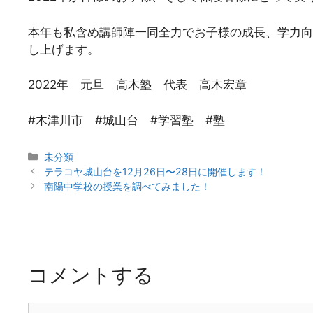
本年も私含め講師陣一同全力でお子様の成長、学力向
し上げます。
2022年 元旦 高木塾 代表 高木宏章
#木津川市 #城山台 #学習塾 #塾
カ
未分類
投
テ
テラコヤ城山台を12月26日〜28日に開催します！
稿
ゴ
南陽中学校の授業を調べてみました！
ナ
リ
ビ
ー
ゲ
ー
シ
コメントする
ョ
ン
コ