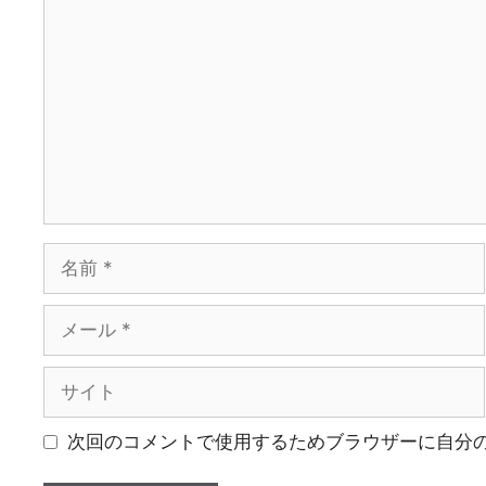
メ
ン
ト
名
前
メ
ー
ル
サ
イ
ト
次回のコメントで使用するためブラウザーに自分