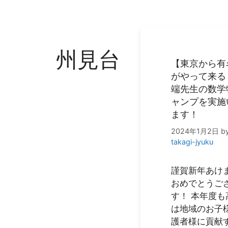
州見台
【東京から有
がやって来る
端先生の数学
ャンプを実施
ます！
2024年1月2日
b
takagi-jyuku
謹賀新年あけ
おめでとうご
す！ 本年度も
は地域のお子
護者様に貢献