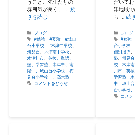
うこと、先生たちの
だいてお
雰囲気が良く、 …
続
津地域で
きを読む
ら …
続
カ
カ
ブログ
ブログ
テ
タ
テ
タ
#勉強 #受験 #城山
#勉強
ゴ
グ
ゴ
グ
台小学校 #木津中学校
、
台小学校 
リ
リ
州見台
、
木津南中学校
、
個別指導
、
ー
ー
木津川市
、
英検、単語、
塾
、
州見台
塾、学習塾、木津中、南
校
、
木津南
陽中、城山台小学校、梅
川市
、
英検
見台小学校、
、
高木塾
学習塾、木
コメントをどうぞ
中、城山台
台小学校、
コメン