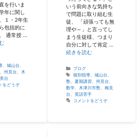
直を行いま
いう前向きな気持ち
学年に関し
で問題に取り組む生
、１・2年生
徒、 「頑張っても無
ら包括的に
理や～」と言ってし
。 通常授 …
まう生徒様、つまり
む
自分に対して肯定 …
続きを読む
導
、
城山台
、
カ
ブログ
、
州見台
、
木
テ
タ
個別指導
、
城山台
、
美台
ゴ
グ
塾
、
夏期講習
、
州見台
、
トをどうぞ
リ
数学
、
木津川市塾
、
梅見
ー
台
、
英語苦手
コメントをどうぞ