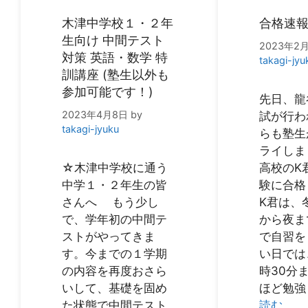
木津中学校１・２年
合格速
生向け 中間テスト
2023年2
対策 英語・数学 特
takagi-jyu
訓講座 (塾生以外も
参加可能です！)
先日、龍
2023年4月8日
by
試が行わ
takagi-jyuku
らも塾生
ライしま
☆木津中学校に通う
高校のK
中学１・２年生の皆
験に合格
さんへ もう少し
K君は、
で、学年初の中間テ
から夜ま
ストがやってきま
で自習を
す。今までの１学期
い日では
の内容を再度おさら
時30分
いして、基礎を固め
ほど勉強
た状態で中間テスト
読む