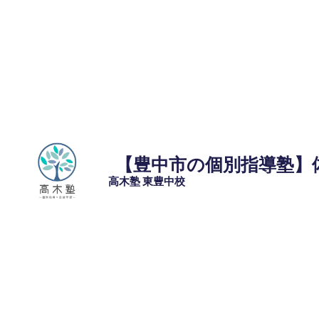
コ
ン
テ
ン
ツ
へ
ス
キ
ッ
【豊中市の個別指導塾】
プ
高木塾 東豊中校