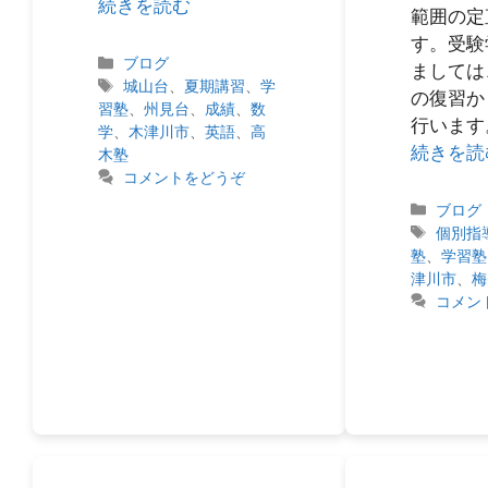
続きを読む
範囲の定
す。受験
カ
ブログ
ましては
テ
タ
城山台
、
夏期講習
、
学
の復習か
ゴ
グ
習塾
、
州見台
、
成績
、
数
行います
リ
学
、
木津川市
、
英語
、
高
続きを読
ー
木塾
コメントをどうぞ
カ
ブログ
テ
タ
個別指
ゴ
グ
塾
、
学習塾
リ
津川市
、
梅
ー
コメン