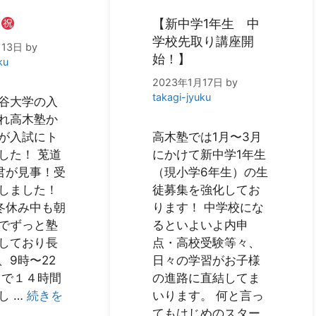
報
【新中学1年生 中
学校先取り講座開
月13日
by
始！】
ku
2023年1月17日
by
takagi-jyuku
谷大学の入
れ高木塾か
が入試にト
高木塾では1月〜3月
した！ 莵道
にかけて新中学1年生
君が見事！受
（現小学6年生）の生
しました！
徒募集を強化してお
冬休み中も朝
ります！ 中学校にな
でずっと塾
るといよいよ内申
しており長
点・高校受験等々、
、9時〜22
日々の学習がお子様
まで１４時間
の進路に直結してま
し …
続きを
いります。 何と言っ
てもはじめのスター