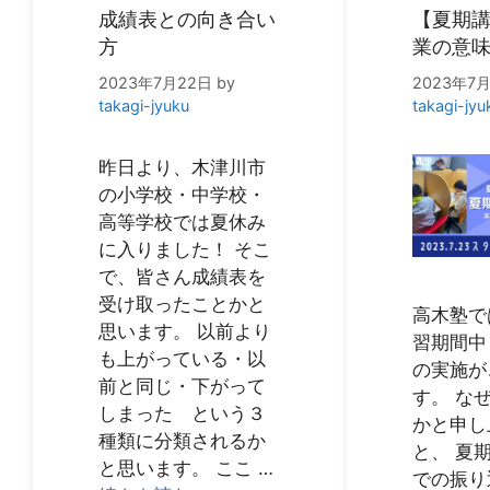
成績表との向き合い
【夏期
方
業の意
2023年7月22日
by
2023年7月
takagi-jyuku
takagi-jyu
昨日より、木津川市
の小学校・中学校・
高等学校では夏休み
に入りました！ そこ
で、皆さん成績表を
受け取ったことかと
高木塾で
思います。 以前より
習期間中
も上がっている・以
の実施が
前と同じ・下がって
す。 な
しまった という３
かと申し
種類に分類されるか
と、 夏
と思います。 ここ …
での振り