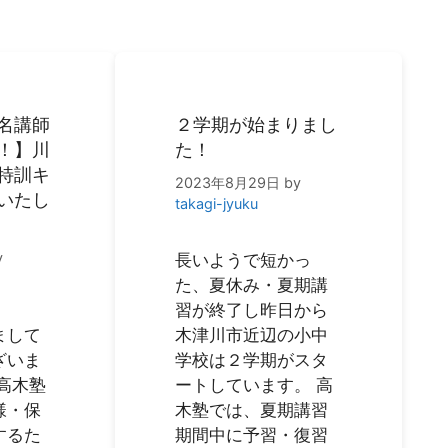
名講師
２学期が始まりまし
！】川
た！
特訓キ
2023年8月29日
by
いたし
takagi-jyuku
y
長いようで短かっ
た、夏休み・夏期講
習が終了し昨日から
まして
木津川市近辺の小中
ざいま
学校は２学期がスタ
高木塾
ートしています。 高
様・保
木塾では、夏期講習
するた
期間中に予習・復習