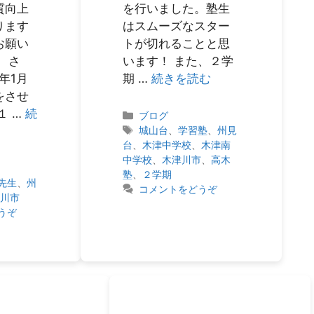
質向上
を行いました。塾生
ります
はスムーズなスター
お願い
トが切れることと思
 さ
います！ また、２学
年1月
期 …
続きを読む
をさせ
１ …
続
カ
ブログ
テ
タ
城山台
、
学習塾
、
州見
ゴ
グ
台
、
木津中学校
、
木津南
リ
中学校
、
木津川市
、
高木
ー
塾
、
２学期
先生
、
州
コメントをどうぞ
津川市
うぞ