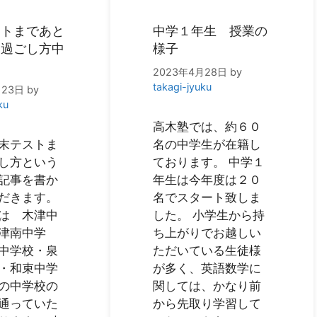
ストまであと
中学１年生 授業の
【過ごし方中
様子
】
2023年4月28日
by
takagi-jyuku
月23日
by
ku
高木塾では、約６０
末テストま
名の中学生が在籍し
し方という
ております。 中学１
記事を書か
年生は今年度は２０
だきます。
名でスタート致しま
は 木津中
した。 小学生から持
津南中学
ち上がりでお越しい
中学校・泉
ただいている生徒様
・和束中学
が多く、英語数学に
の中学校の
関しては、かなり前
通っていた
から先取り学習して