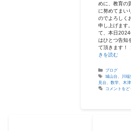
めに、教育の
に努めてまい
のでよろしく
申し上げます。
て、本日2024
はひとつ告知
て頂きます！ 
きを読む
カ
ブログ
テ
タ
城山台
、
川端
ゴ
グ
見台
、
数学
、
木
リ
コメントをど
ー