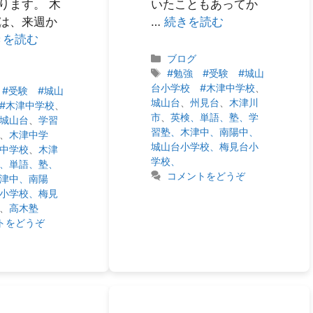
ります。 木
いたこともあってか
は、来週か
…
続きを読む
きを読む
カ
ブログ
テ
タ
#勉強 #受験 #城山
ゴ
グ
台小学校 #木津中学校
、
 #受験 #城山
リ
城山台
、
州見台
、
木津川
#木津中学校
、
ー
市
、
英検、単語、塾、学
城山台
、
学習
習塾、木津中、南陽中、
、
木津中学
城山台小学校、梅見台小
中学校
、
木津
学校、
、単語、塾、
コメントをどうぞ
津中、南陽
小学校、梅見
、
高木塾
トをどうぞ