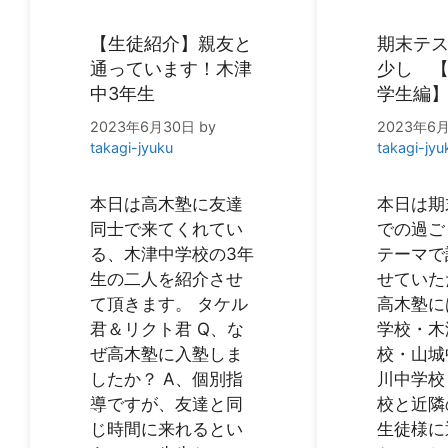
【生徒紹介】親友と
期末テ
通っています！木津
少し 
中3年生
学生編
2023年6月30日
by
2023年6
takagi-jyuku
takagi-jyu
本日は高木塾に友達
本日は期
同士で来てくれてい
での過ご
る、木津中学校の3年
テーマで
生の二人を紹介させ
せていた
て頂きます。 タケル
高木塾に
君＆リクト君 Q、な
学校・木
ぜ高木塾に入塾しま
校・山城
したか？ A、個別指
川中学校
導ですが、友達と同
校と近隣
じ時間に来れるとい
生徒様に