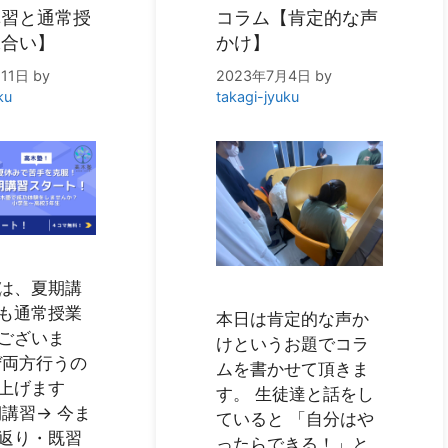
講習と通常授
コラム【肯定的な声
味合い】
かけ】
11日
by
2023年7月4日
by
ku
takagi-jyuku
は、夏期講
も通常授業
本日は肯定的な声か
ございま
けというお題でコラ
ぜ両方行うの
ムを書かせて頂きま
上げます
す。 生徒達と話をし
期講習→ 今ま
ていると 「自分はや
返り・既習
ったらできる！」と