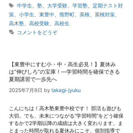
テ
タ
中学生
、
塾
、
大学受験
、
学習塾
、
定期テスト対
ゴ
グ
策
、
小学生
、
東豊中
、
熊野町
、
英検
、
英検対策
、
リ
高木塾
、
高校受験
、
高校生
ー
コメントをどうぞ
【東豊中にすむ小・中・高生必見！】夏休み
は“伸びしろ”の宝庫！―学習時間を確保できる
夏期講習で一歩先へ
2025年7月9日
by
takagi-jyuku
こんにちは！高木塾東豊中校です！ 部活も遊びも
大切。でも、未来につながる“学習時間”をどう確保
するかで2学期以降の成績は大きく変わります。ま
とまった時間が取れる夏休みにこそ、個別指導で