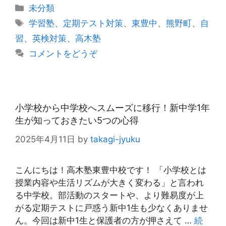
カ
未分類
テ
タ
学習塾
、
定期テスト対策
、
東豊中
、
熊野町
、
自
ゴ
グ
習
、
英検対策
、
高木塾
リ
コメントをどうぞ
ー
小学校から中学校へスムーズに移行！新中学1年
生が知っておきたい5つの心得
2025年4月11日
by
takagi-jyuku
こんにちは！高木塾東豊中校です！ 「小学校とは
授業内容や生活リズムが大きく変わる」と言われ
る中学校。部活動のスタートや、より難易度が上
がる定期テストに戸惑う新中1生も少なくありませ
ん。今回は新中1生と保護者の方が押さえて …
続