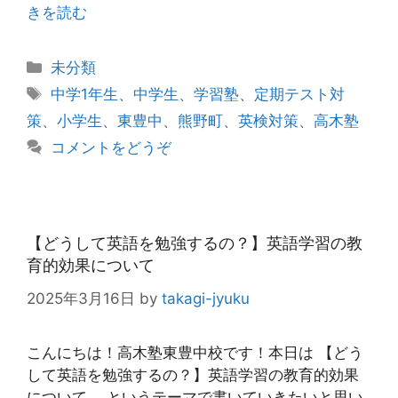
きを読む
カ
未分類
テ
タ
中学1年生
、
中学生
、
学習塾
、
定期テスト対
ゴ
グ
策
、
小学生
、
東豊中
、
熊野町
、
英検対策
、
高木塾
リ
コメントをどうぞ
ー
【どうして英語を勉強するの？】英語学習の教
育的効果について
2025年3月16日
by
takagi-jyuku
こんにちは！高木塾東豊中校です！本日は 【どう
して英語を勉強するの？】英語学習の教育的効果
について というテーマで書いていきたいと思い