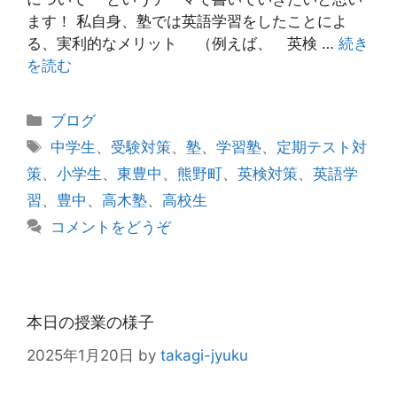
ます！ 私自身、塾では英語学習をしたことによ
る、実利的なメリット （例えば、 英検 …
続き
を読む
カ
ブログ
テ
タ
中学生
、
受験対策
、
塾
、
学習塾
、
定期テスト対
ゴ
グ
策
、
小学生
、
東豊中
、
熊野町
、
英検対策
、
英語学
リ
習
、
豊中
、
高木塾
、
高校生
ー
コメントをどうぞ
本日の授業の様子
2025年1月20日
by
takagi-jyuku