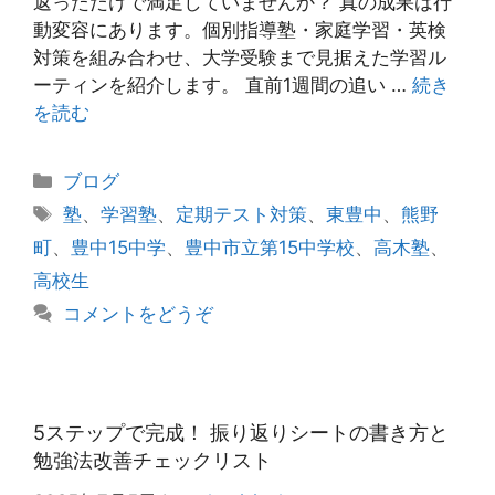
返っただけで満足していませんか？ 真の成果は行
動変容にあります。個別指導塾・家庭学習・英検
対策を組み合わせ、大学受験まで見据えた学習ル
ーティンを紹介します。 直前1週間の追い …
続き
を読む
カ
ブログ
テ
タ
塾
、
学習塾
、
定期テスト対策
、
東豊中
、
熊野
ゴ
グ
町
、
豊中15中学
、
豊中市立第15中学校
、
高木塾
、
リ
高校生
ー
コメントをどうぞ
5ステップで完成！ 振り返りシートの書き方と
勉強法改善チェックリスト