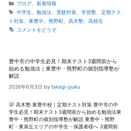
カ
ブログ
、
新着情報
テ
タ
中学生
、
勉強法
、
受験対策
、
学習塾
、
定期テス
ゴ
グ
ト対策
、
東豊中
、
熊野町
、
高木塾
、
高校生
リ
コメントをどうぞ
ー
豊中市の中学生必見！期末テスト3週間前から
始める勉強法｜東豊中・熊野町の個別指導塾が
解説
2026年6月3日
by
takagi-jyuku
高木塾 東豊中校｜定期テスト対策 豊中市の中
学生必見！期末テスト3週間前から始める勉強法東
豊中・熊野町の個別指導塾が解説 東豊中・熊野
町・東泉丘エリアの中学生・保護者様へ 3週間前