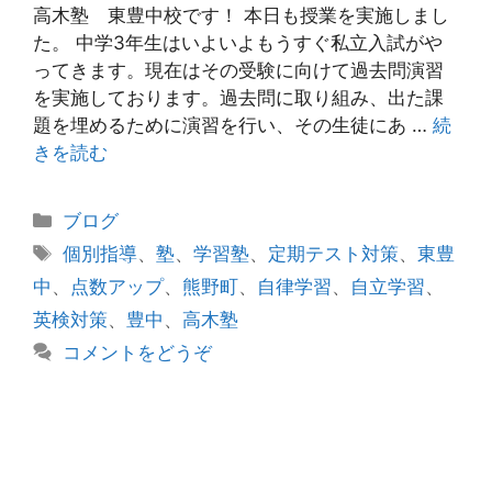
高木塾 東豊中校です！ 本日も授業を実施しまし
た。 中学3年生はいよいよもうすぐ私立入試がや
ってきます。現在はその受験に向けて過去問演習
を実施しております。過去問に取り組み、出た課
題を埋めるために演習を行い、その生徒にあ …
続
きを読む
カ
ブログ
テ
タ
個別指導
、
塾
、
学習塾
、
定期テスト対策
、
東豊
ゴ
グ
中
、
点数アップ
、
熊野町
、
自律学習
、
自立学習
、
リ
英検対策
、
豊中
、
高木塾
ー
コメントをどうぞ