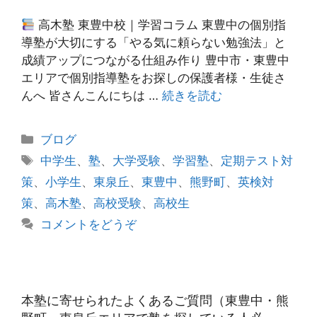
高木塾 東豊中校｜学習コラム 東豊中の個別指
導塾が大切にする「やる気に頼らない勉強法」と
成績アップにつながる仕組み作り 豊中市・東豊中
エリアで個別指導塾をお探しの保護者様・生徒さ
んへ 皆さんこんにちは …
続きを読む
カ
ブログ
テ
タ
中学生
、
塾
、
大学受験
、
学習塾
、
定期テスト対
ゴ
グ
策
、
小学生
、
東泉丘
、
東豊中
、
熊野町
、
英検対
リ
策
、
高木塾
、
高校受験
、
高校生
ー
コメントをどうぞ
本塾に寄せられたよくあるご質問（東豊中・熊