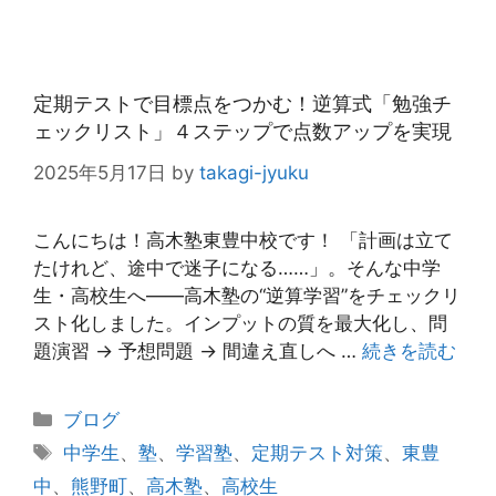
定期テストで目標点をつかむ！逆算式「勉強チ
ェックリスト」４ステップで点数アップを実現
2025年5月17日
by
takagi-jyuku
こんにちは！高木塾東豊中校です！ 「計画は立て
たけれど、途中で迷子になる……」。そんな中学
生・高校生へ――高木塾の“逆算学習”をチェックリ
スト化しました。インプットの質を最大化し、問
題演習 → 予想問題 → 間違え直しへ …
続きを読む
カ
ブログ
テ
タ
中学生
、
塾
、
学習塾
、
定期テスト対策
、
東豊
ゴ
グ
中
、
熊野町
、
高木塾
、
高校生