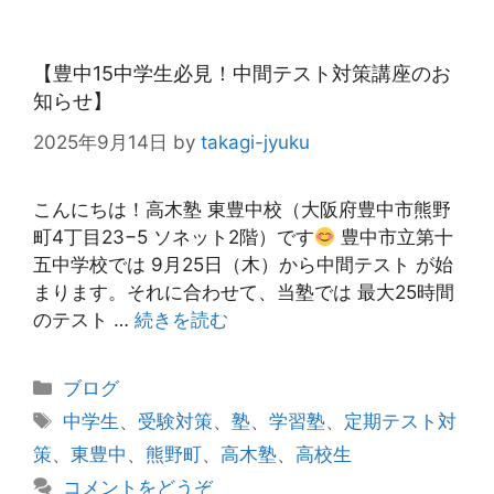
【豊中15中学生必見！中間テスト対策講座のお
知らせ】
2025年9月14日
by
takagi-jyuku
こんにちは！高木塾 東豊中校（大阪府豊中市熊野
町4丁目23−5 ソネット2階）です
豊中市立第十
五中学校では 9月25日（木）から中間テスト が始
まります。それに合わせて、当塾では 最大25時間
のテスト …
続きを読む
カ
ブログ
テ
タ
中学生
、
受験対策
、
塾
、
学習塾
、
定期テスト対
ゴ
グ
策
、
東豊中
、
熊野町
、
高木塾
、
高校生
リ
コメントをどうぞ