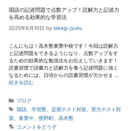
国語の記述問題で点数アップ！読解力と記述力
を高める効果的な学習法
2025年6月10日
by
takagi-jyuku
こんにちは！高木塾東豊中校です！今回は読解力
と記述問題をできるようになり、点数アップをす
るための効果的な勉強法をお伝えしていきます！
読書習慣で語彙力と読解力を養う記述問題に強く
なるためには、日頃からの読書習慣が欠かせま …
続きを読む
カ
ブログ
テ
タ
国語
、
学習塾
、
定期テスト対策
、
実力テスト対
ゴ
グ
策
、
東豊中
、
熊野町
、
高木塾
リ
コメントをどうぞ
ー