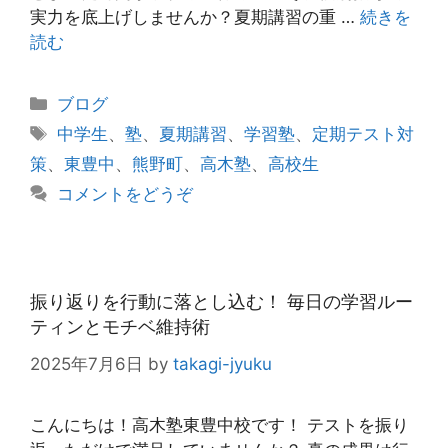
実力を底上げしませんか？夏期講習の重 …
続きを
読む
カ
ブログ
テ
タ
中学生
、
塾
、
夏期講習
、
学習塾
、
定期テスト対
ゴ
グ
策
、
東豊中
、
熊野町
、
高木塾
、
高校生
リ
コメントをどうぞ
ー
振り返りを行動に落とし込む！ 毎日の学習ルー
ティンとモチベ維持術
2025年7月6日
by
takagi-jyuku
こんにちは！高木塾東豊中校です！ テストを振り