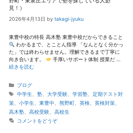
野町・東泉丘エリアで塾を探している人必
見！）
2026年4月13日
by
takagi-jyuku
東豊中校の特長 高木塾 東豊中校だからできること
わかるまで、とことん指導 「なんとなく分かっ
た」では終わらせません。理解できるまで丁寧に
向き合います。
手厚いサポート体制 授業だ …
続きを読む
カ
ブログ
テ
タ
中学生
、
塾
、
大学受験
、
学習塾
、
定期テスト対
ゴ
グ
策
、
小学生
、
東豊中
、
熊野町
、
英検
、
英検対策
、
リ
高木塾
、
高校受験
、
高校生
ー
コメントをどうぞ