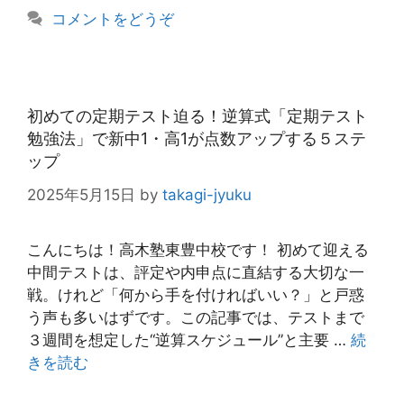
リ
コメントをどうぞ
ー
初めての定期テスト迫る！逆算式「定期テスト
勉強法」で新中1・高1が点数アップする５ステ
ップ
2025年5月15日
by
takagi-jyuku
こんにちは！高木塾東豊中校です！ 初めて迎える
中間テストは、評定や内申点に直結する大切な一
戦。けれど「何から手を付ければいい？」と戸惑
う声も多いはずです。この記事では、テストまで
３週間を想定した“逆算スケジュール”と主要 …
続
きを読む