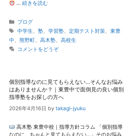
…
続きを読む
カ
ブログ
テ
タ
中学生
、
塾
、
学習塾
、
定期テスト対策
、
東豊
ゴ
グ
中
、
熊野町
、
高木塾
、
高校生
リ
コメントをどうぞ
ー
個別指導なのに見てもらえない…そんなお悩み
はありませんか？｜東豊中で面倒見の良い個別
指導塾をお探しの方へ
2026年4月16日
by
takagi-jyuku
高木塾 東豊中校｜指導方針コラム 「個別指導
なのに、ちゃんと見てもらえない…」そのお悩み、