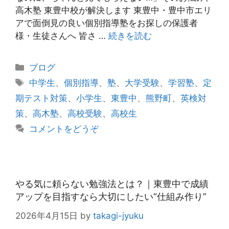
高木塾 東豊中校が解決します 東豊中・豊中市エリ
アで面倒見の良い個別指導塾をお探しの保護者
様・生徒さんへ 皆さ …
続きを読む
カ
ブログ
テ
タ
中学生
、
個別指導
、
塾
、
大学受験
、
学習塾
、
定
ゴ
グ
期テスト対策
、
小学生
、
東豊中
、
熊野町
、
英検対
リ
策
、
高木塾
、
高校受験
、
高校生
ー
コメントをどうぞ
やる気に頼らない勉強法とは？｜東豊中で成績
アップを目指すなら大切にしたい“仕組み作り”
2026年4月15日
by
takagi-jyuku