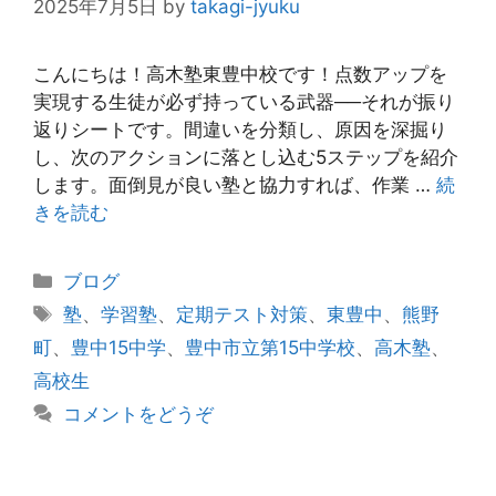
2025年7月5日
by
takagi-jyuku
こんにちは！高木塾東豊中校です！点数アップを
実現する生徒が必ず持っている武器──それが振り
返りシートです。間違いを分類し、原因を深掘り
し、次のアクションに落とし込む5ステップを紹介
します。面倒見が良い塾と協力すれば、作業 …
続
きを読む
カ
ブログ
テ
タ
塾
、
学習塾
、
定期テスト対策
、
東豊中
、
熊野
ゴ
グ
町
、
豊中15中学
、
豊中市立第15中学校
、
高木塾
、
リ
高校生
ー
コメントをどうぞ